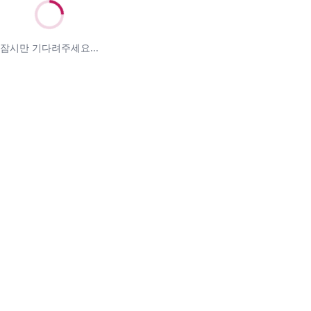
잠시만 기다려주세요...